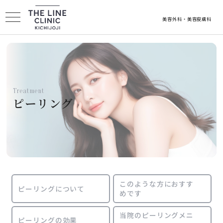
美容外科・美容皮膚科
医院紹介
Treatment
ドクター紹介
ピーリング
施術メニュー
料金案内
このような方におすす
ピーリングについて
めです
キャンペーン
当院のピーリングメニ
ピーリングの効果