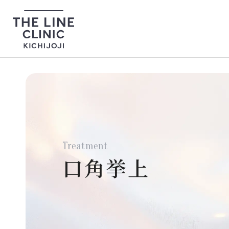
美
脂肪吸引・注入
リフト
Treatment
口角挙上
Line小顔脂肪吸引
ライト脂
ナゾラビ
バッカルファット除去
吸引