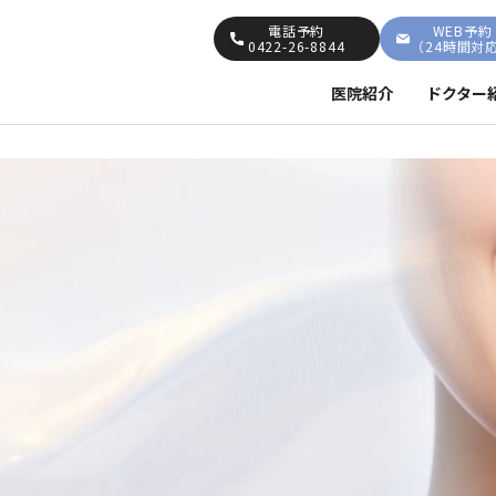
電話予約
WEB予約
0422-26-8844
（24時間対
医院紹介
ドクター
容外科
美容皮膚科
目元整形
口元整形
肪吸引
ジョールファット除去
アルファット・頬骨脂肪
頬骨上脂肪吸引